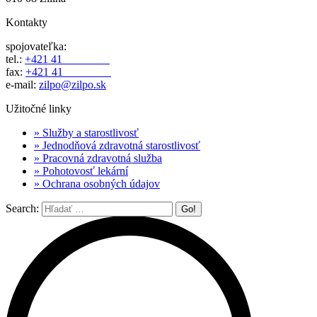
Kontakty
spojovateľka:
tel.:
+421 41
562 70 11
fax:
+421 41
562 70 77
e-mail:
zilpo@zilpo.sk
Užitočné linky
» Služby a starostlivosť
» Jednodňová zdravotná starostlivosť
» Pracovná zdravotná služba
» Pohotovosť lekární
» Ochrana osobných údajov
Search: