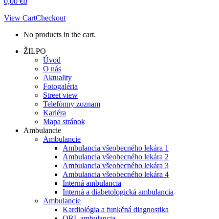
0,00
€
0
View Cart
Checkout
No products in the cart.
ŽILPO
Úvod
O nás
Aktuality
Fotogaléria
Street view
Telefónny zoznam
Kariéra
Mapa stránok
Ambulancie
Ambulancie
Ambulancia všeobecného lekára 1
Ambulancia všeobecného lekára 2
Ambulancia všeobecného lekára 3
Ambulancia všeobecného lekára 4
Interná ambulancia
Interná a diabetologická ambulancia
Ambulancie
Kardiológia a funkčná diagnostika
ORL ambulancia