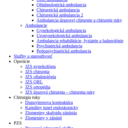
Oftalmologická ambulancia
Chirurgická ambulancia
Chirurgická ambulancia 2
Ambulancia úrazovej chirurgie a chirurgie ruky
Ambulancie
Gynekologická ambulancia
Urogynekologická ambulancia
Ambulancia rehabilitácie, fyziatrie a balneológie
Psychiatrická ambulancia
Pedopsychiatrická ambulancia
Služby a starostlivosť
Operácie
JZS gynekológia
JZS chirurgia
JZS oftalmológia
JZS ORL
JZS ortopédia
JZS úrazová chirurgia – chirurgia ruky
Chirurgia ruky
Dupuytrenova kontraktúra
Karpálny tunel endoskopicky
Zlomeniny skafoidu zápästia
Zlomeniny v zápästí
PZS