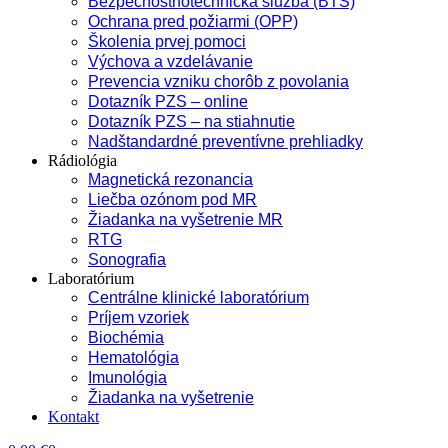
Bezpečnostnotechnická služba (BTS)
Ochrana pred požiarmi (OPP)
Školenia prvej pomoci
Výchova a vzdelávanie
Prevencia vzniku chorôb z povolania
Dotazník PZS – online
Dotazník PZS – na stiahnutie
Nadštandardné preventívne prehliadky
Rádiológia
Magnetická rezonancia
Liečba ozónom pod MR
Žiadanka na vyšetrenie MR
RTG
Sonografia
Laboratórium
Centrálne klinické laboratórium
Príjem vzoriek
Biochémia
Hematológia
Imunológia
Žiadanka na vyšetrenie
Kontakt