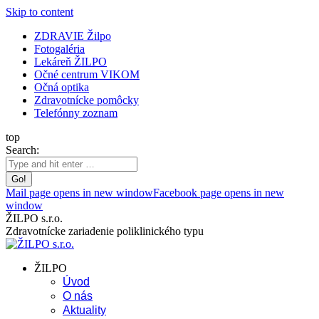
Skip to content
ZDRAVIE Žilpo
Fotogaléria
Lekáreň ŽILPO
Očné centrum VIKOM
Očná optika
Zdravotnícke pomôcky
Telefónny zoznam
top
Search:
Mail page opens in new window
Facebook page opens in new
window
ŽILPO s.r.o.
Zdravotnícke zariadenie poliklinického typu
ŽILPO
Úvod
O nás
Aktuality