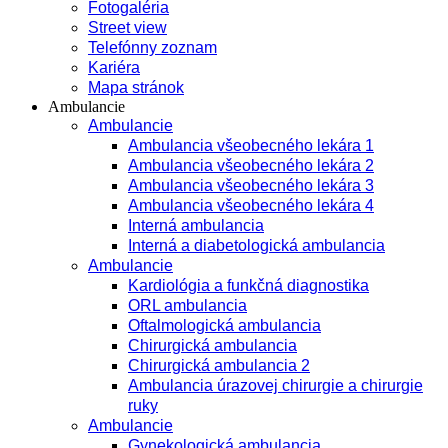
Fotogaléria
Street view
Telefónny zoznam
Kariéra
Mapa stránok
Ambulancie
Ambulancie
Ambulancia všeobecného lekára 1
Ambulancia všeobecného lekára 2
Ambulancia všeobecného lekára 3
Ambulancia všeobecného lekára 4
Interná ambulancia
Interná a diabetologická ambulancia
Ambulancie
Kardiológia a funkčná diagnostika
ORL ambulancia
Oftalmologická ambulancia
Chirurgická ambulancia
Chirurgická ambulancia 2
Ambulancia úrazovej chirurgie a chirurgie
ruky
Ambulancie
Gynekologická ambulancia