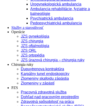
Urogynekologická ambulancia
Ambulancia rehabilitácie, fyziatrie a
balneológie
Psychiatrická ambulancia
Pedopsychiatrická ambulancia
Služby a starostlivosť
Operácie
JZS gynekológia
JZS chirurgia
JZS oftalmológia
JZS ORL
JZS ortopédia
JZS úrazová chirurgia – chirurgia ruky
Chirurgia ruky
Dupuytrenova kontraktúra
Karpálny tunel endoskopicky
Zlomeniny skafoidu zápästia
Zlomeniny v zápästí
PZS
Pracovná zdravotná služba
Dohľad nad pracovným prostredím
Zdravotná spôsobilosť na prácu