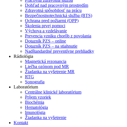
Pracovná zdravotná služba
Dohľad nad pracovným prostredím
Zdravotná spôsobilosť na prácu
Bezpečnostnotechnická služba (BTS)
Ochrana pred požiarmi (OPP)
Školenia prvej pomoci
Výchova a vzdelávanie
Prevencia vzniku chorôb z povolania
Dotazník PZS – online
Dotazník PZS – na stiahnutie
Nadštandardné preventívne prehliadky
Rádiológia
Magnetická rezonancia
Liečba ozónom pod MR
Žiadanka na vyšetrenie MR
RTG
Sonografia
Laboratórium
Centrálne klinické laboratórium
Príjem vzoriek
Biochémia
Hematológia
Imunológia
Žiadanka na vyšetrenie
Kontakt