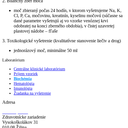
2. Bilančný zber moča
moč zbieraný počas 24 hodín, v ktorom vyšetrujeme Na, K,
Cl, P, Ca, močovinu, kreatinín, kyselinu močovú (súčasne sa
dané parametre vyšetrujú aj vo vzorke venóznej krvi
odobratej na konci zberného obdobia), v čistej uzavretej
plastovej nádobe – fľaše
3. Toxikologické vyšetrenie (kvalitatívne stanovenie liečiv a drog)
jednorázový moč, minimálne 50 ml
Laboratórium
Centrálne klinické laboratórium
Príjem vzoriek
Biochémia
Hematológia
Imunológia
Žiadanka na vyšetrenie
Adresa
ŽILPO, s.r.o.
Zdravotnícke zariadenie
Vysokoškolákov 31
010 08 Žilina