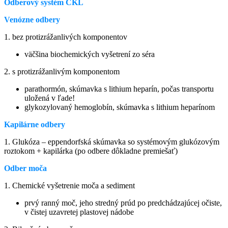
Odberový systém CKL
Venózne odbery
1. bez protizrážanlivých komponentov
väčšina biochemických vyšetrení zo séra
2. s protizrážanlivým komponentom
parathormón, skúmavka s lithium heparín, počas transportu
uložená v ľade!
glykozylovaný hemoglobín, skúmavka s lithium heparínom
Kapilárne odbery
1. Glukóza – eppendorfská skúmavka so systémovým glukózovým
roztokom + kapilárka (po odbere dôkladne premiešať)
Odber moča
1. Chemické vyšetrenie moča a sediment
prvý ranný moč, jeho stredný prúd po predchádzajúcej očiste,
v čistej uzavretej plastovej nádobe