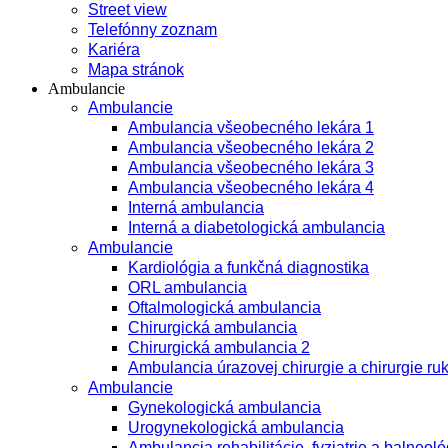
Street view
Telefónny zoznam
Kariéra
Mapa stránok
Ambulancie
Ambulancie
Ambulancia všeobecného lekára 1
Ambulancia všeobecného lekára 2
Ambulancia všeobecného lekára 3
Ambulancia všeobecného lekára 4
Interná ambulancia
Interná a diabetologická ambulancia
Ambulancie
Kardiológia a funkčná diagnostika
ORL ambulancia
Oftalmologická ambulancia
Chirurgická ambulancia
Chirurgická ambulancia 2
Ambulancia úrazovej chirurgie a chirurgie ru
Ambulancie
Gynekologická ambulancia
Urogynekologická ambulancia
Ambulancia rehabilitácie, fyziatrie a balneoló