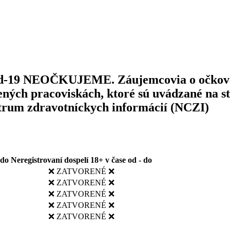
ovid-19 NEOČKUJEME. Záujemcovia o očkov
čených pracoviskách, ktoré sú uvádzané na st
ntrum zdravotníckych informácií (NCZI)
 do
Neregistrovaní dospelí 18+ v čase od - do
❌ ZATVORENÉ ❌
❌ ZATVORENÉ ❌
❌ ZATVORENÉ ❌
❌ ZATVORENÉ ❌
❌ ZATVORENÉ ❌