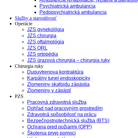
Psychiatrická ambulancia
Pedopsychiatrická ambulancia
Služby a starostlivosť
Operácie
JZS gynekológia
JZS chirurgia
JZS oftalmológia
JZS ORL
JZS ortopédia
JZS úrazová chirurgia – chirurgia ruky
Chirurgia ruky
Dupuytrenova kontraktúra
Karpálny tunel endoskopicky
Zlomeniny skafoidu zápästia
Zlomeniny v zápästí
PZS
Pracovná zdravotná služba
Dohľad nad pracovným prostredím
Zdravotná spôsobilosť na prácu
Bezpečnostnotechnická služba (BTS)
Ochrana pred požiarmi (OPP)
Školenia prvej pomoci