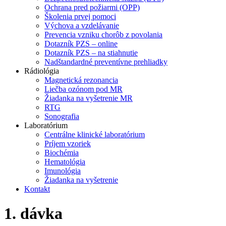
Ochrana pred požiarmi (OPP)
Školenia prvej pomoci
Výchova a vzdelávanie
Prevencia vzniku chorôb z povolania
Dotazník PZS – online
Dotazník PZS – na stiahnutie
Nadštandardné preventívne prehliadky
Rádiológia
Magnetická rezonancia
Liečba ozónom pod MR
Žiadanka na vyšetrenie MR
RTG
Sonografia
Laboratórium
Centrálne klinické laboratórium
Príjem vzoriek
Biochémia
Hematológia
Imunológia
Žiadanka na vyšetrenie
Kontakt
1. dávka