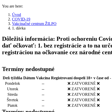
You are here:
Úvod
COVID-19
Vakcinačné centrum ŽILPO
1. dávka
Dôležitá informácia: Proti ochoreniu C
dať očkovať: 1. bez registrácie a to na ur
registráciou na očkovanie cez národné ce
Termíny nedostupné
Deň týždňa
Dátum
Vakcína
Registrovaní dospelí 18+ v čase od -
Pondelok
--
❌ ZATVORENÉ ❌
Utorok
--
❌ ZATVORENÉ ❌
Streda
--
❌ ZATVORENÉ ❌
Štvrtok
--
❌ ZATVORENÉ ❌
Piatok
--
❌ ZATVORENÉ ❌
Termíny nedostupné