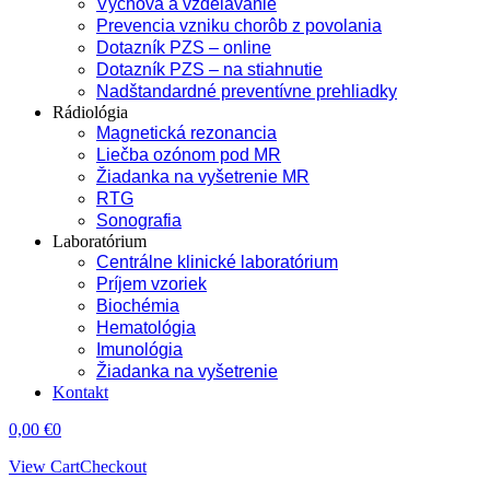
Výchova a vzdelávanie
Prevencia vzniku chorôb z povolania
Dotazník PZS – online
Dotazník PZS – na stiahnutie
Nadštandardné preventívne prehliadky
Rádiológia
Magnetická rezonancia
Liečba ozónom pod MR
Žiadanka na vyšetrenie MR
RTG
Sonografia
Laboratórium
Centrálne klinické laboratórium
Príjem vzoriek
Biochémia
Hematológia
Imunológia
Žiadanka na vyšetrenie
Kontakt
0,00
€
0
View Cart
Checkout