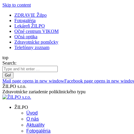
Skip to content
ZDRAVIE Žilpo
Fotogaléria
Lekáreň ŽILPO
Očné centrum VIKOM
Očná optika
Zdravotnícke pomôcky
Telefónny zoznam
top
Search:
Mail page opens in new window
Facebook page opens in new windo
ŽILPO s.r.o.
Zdravotnícke zariadenie poliklinického typu
ŽILPO
Úvod
O nás
Aktuality
Fotogaléria