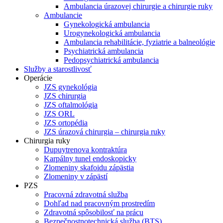
Ambulancia úrazovej chirurgie a chirurgie ruky
Ambulancie
Gynekologická ambulancia
Urogynekologická ambulancia
Ambulancia rehabilitácie, fyziatrie a balneológie
Psychiatrická ambulancia
Pedopsychiatrická ambulancia
Služby a starostlivosť
Operácie
JZS gynekológia
JZS chirurgia
JZS oftalmológia
JZS ORL
JZS ortopédia
JZS úrazová chirurgia – chirurgia ruky
Chirurgia ruky
Dupuytrenova kontraktúra
Karpálny tunel endoskopicky
Zlomeniny skafoidu zápästia
Zlomeniny v zápästí
PZS
Pracovná zdravotná služba
Dohľad nad pracovným prostredím
Zdravotná spôsobilosť na prácu
Bezpečnostnotechnická služba (BTS)